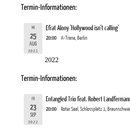
Termin-Informationen:
Efrat Alony 'Hollywood isn't calling'
MI
25
20:00
A-Trane, Berlin
AUG
2021
2022
Termin-Informationen:
Entangled Trio feat. Robert Landferma
FR
23
20:00
Roter Saal, Schlossplatz 1, Braunschwe
SEP
2022