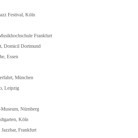
azz Festival, Köln
 Musikhochschule Frankfurt
st, Domicil Dortmund
he, Essen
terfahrt, München
o, Leipzig
DB-Museum, Nürnberg
dtgarten, Köln
Jazzbar, Frankfurt