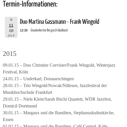
Termin-Informationen:
SA
Duo Martina Gassmann - Frank Wingold
11
12:30
Gnadenkirche Bergisch Gladbach
JUN
2016
2015
09.01.15 – Duo Christine Corvisier/Frank Wingold, Winterjazz
Festival, Köln
24.01.15 – Underkarl, Donaueschingen
28.01.15 – Trio Wingold/Nowak/Nillesen, Jazzfestival der
Musikhochschule Frankfurt
29.01.15 – Niels Klein/Sarah Büchi Quartett, WDR Jazzfest,
Domicil Dortmund
30.01.15 – Margaux und die Banditen, Stephanuskulturkirche,
Essen
01.02.15 – Margaux und die Banditen, Café Central, Köln