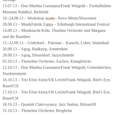
13.07.13 – Duo Martina Gassmann/Frank Wingold – Freiluftbühne
Museum Waldhof, Bielefeld
19.-24.08.13 – Workshop
– Novo Mesto/Slowenien
Jazzinity
28.08.13 – MusikFabrik Zappa – Edinburgh International Festival
14.09.13 .- Musiknacht Köln, Thonline Orchester und Margaux
und die Banditen
15.-22.09.13 – Underkarl – Pakistan – Karachi, Lohre, Islamabad
26.09.13 – Agog, Badkuyp, Amsterdam
28.09.13 – Agog, Düsseldorf, Jazzschmiede
03.10.13 – Thoneline Orchester, Aachen, Klangbrücke
12.10.13 – Duo Martina Gassmann/Frank Wingold, Gelsenkirchen,
Nordsternturm
16.10.13 – Trio Efrat Alony/Oli Leicht/Frank Wingold, Bird’s Eye,
Basel/CH
17.10.13 – Trio Efrat Alony/Oli Leicht/Frank Wingold, Bird’s Eye,
Basel/CH
18.10.13 – Quartett Clairvoyance, Jazz Station, Brüssel/B
31.10.13 – Thoneline Orchester, Bergheim