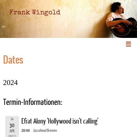
Frank Wingold
Dates
2024
Termin-Informationen:
SA
Efrat Alony 'Hollywood isn't calling'
30
20:00
Jazzahead Bremen
APR
2022