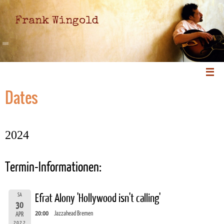
Frank Wingold
Dates
2024
Termin-Informationen:
SA
Efrat Alony 'Hollywood isn't calling'
30
20:00
Jazzahead Bremen
APR
2022