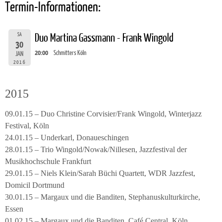
Termin-Informationen:
SA
Duo Martina Gassmann - Frank Wingold
30
20:00
Schmitters Köln
JAN
2016
2015
09.01.15 – Duo Christine Corvisier/Frank Wingold, Winterjazz
Festival, Köln
24.01.15 – Underkarl, Donaueschingen
28.01.15 – Trio Wingold/Nowak/Nillesen, Jazzfestival der
Musikhochschule Frankfurt
29.01.15 – Niels Klein/Sarah Büchi Quartett, WDR Jazzfest,
Domicil Dortmund
30.01.15 – Margaux und die Banditen, Stephanuskulturkirche,
Essen
01.02.15 – Margaux und die Banditen, Café Central, Köln