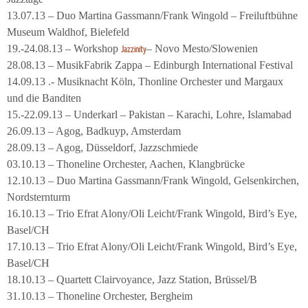
13.07.13 – Duo Martina Gassmann/Frank Wingold – Freiluftbühne
Museum Waldhof, Bielefeld
19.-24.08.13 – Workshop
– Novo Mesto/Slowenien
Jazzinity
28.08.13 – MusikFabrik Zappa – Edinburgh International Festival
14.09.13 .- Musiknacht Köln, Thonline Orchester und Margaux
und die Banditen
15.-22.09.13 – Underkarl – Pakistan – Karachi, Lohre, Islamabad
26.09.13 – Agog, Badkuyp, Amsterdam
28.09.13 – Agog, Düsseldorf, Jazzschmiede
03.10.13 – Thoneline Orchester, Aachen, Klangbrücke
12.10.13 – Duo Martina Gassmann/Frank Wingold, Gelsenkirchen,
Nordsternturm
16.10.13 – Trio Efrat Alony/Oli Leicht/Frank Wingold, Bird’s Eye,
Basel/CH
17.10.13 – Trio Efrat Alony/Oli Leicht/Frank Wingold, Bird’s Eye,
Basel/CH
18.10.13 – Quartett Clairvoyance, Jazz Station, Brüssel/B
31.10.13 – Thoneline Orchester, Bergheim