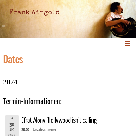
Frank Wingold
Dates
2024
Termin-Informationen:
SA
Efrat Alony 'Hollywood isn't calling'
30
20:00
Jazzahead Bremen
APR
2022