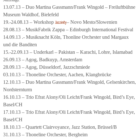
13.07.13 – Duo Martina Gassmann/Frank Wingold – Freiluftbühne
Museum Waldhof, Bielefeld
19.-24.08.13 – Workshop
– Novo Mesto/Slowenien
Jazzinity
28.08.13 – MusikFabrik Zappa – Edinburgh International Festival
14.09.13 .- Musiknacht Köln, Thonline Orchester und Margaux
und die Banditen
15.-22.09.13 – Underkarl – Pakistan – Karachi, Lohre, Islamabad
26.09.13 – Agog, Badkuyp, Amsterdam
28.09.13 – Agog, Düsseldorf, Jazzschmiede
03.10.13 – Thoneline Orchester, Aachen, Klangbrücke
12.10.13 – Duo Martina Gassmann/Frank Wingold, Gelsenkirchen,
Nordsternturm
16.10.13 – Trio Efrat Alony/Oli Leicht/Frank Wingold, Bird’s Eye,
Basel/CH
17.10.13 – Trio Efrat Alony/Oli Leicht/Frank Wingold, Bird’s Eye,
Basel/CH
18.10.13 – Quartett Clairvoyance, Jazz Station, Brüssel/B
31.10.13 – Thoneline Orchester, Bergheim