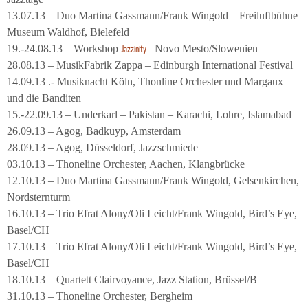
13.07.13 – Duo Martina Gassmann/Frank Wingold – Freiluftbühne
Museum Waldhof, Bielefeld
19.-24.08.13 – Workshop
– Novo Mesto/Slowenien
Jazzinity
28.08.13 – MusikFabrik Zappa – Edinburgh International Festival
14.09.13 .- Musiknacht Köln, Thonline Orchester und Margaux
und die Banditen
15.-22.09.13 – Underkarl – Pakistan – Karachi, Lohre, Islamabad
26.09.13 – Agog, Badkuyp, Amsterdam
28.09.13 – Agog, Düsseldorf, Jazzschmiede
03.10.13 – Thoneline Orchester, Aachen, Klangbrücke
12.10.13 – Duo Martina Gassmann/Frank Wingold, Gelsenkirchen,
Nordsternturm
16.10.13 – Trio Efrat Alony/Oli Leicht/Frank Wingold, Bird’s Eye,
Basel/CH
17.10.13 – Trio Efrat Alony/Oli Leicht/Frank Wingold, Bird’s Eye,
Basel/CH
18.10.13 – Quartett Clairvoyance, Jazz Station, Brüssel/B
31.10.13 – Thoneline Orchester, Bergheim