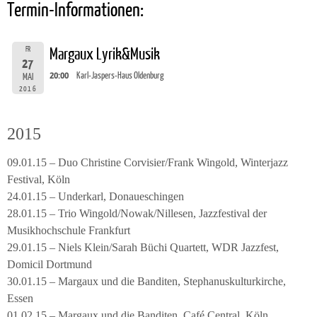
Termin-Informationen:
FR
Margaux Lyrik&Musik
27
20:00
Karl-Jaspers-Haus Oldenburg
MAI
2016
2015
09.01.15 – Duo Christine Corvisier/Frank Wingold, Winterjazz
Festival, Köln
24.01.15 – Underkarl, Donaueschingen
28.01.15 – Trio Wingold/Nowak/Nillesen, Jazzfestival der
Musikhochschule Frankfurt
29.01.15 – Niels Klein/Sarah Büchi Quartett, WDR Jazzfest,
Domicil Dortmund
30.01.15 – Margaux und die Banditen, Stephanuskulturkirche,
Essen
01.02.15 – Margaux und die Banditen, Café Central, Köln