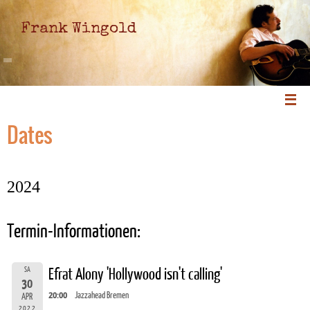
Frank Wingold
Dates
2024
Termin-Informationen:
SA
Efrat Alony 'Hollywood isn't calling'
30
20:00
Jazzahead Bremen
APR
2022