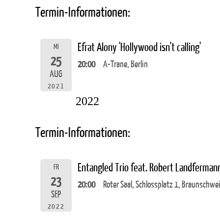
Termin-Informationen:
Efrat Alony 'Hollywood isn't calling'
MI
25
20:00
A-Trane, Berlin
AUG
2021
2022
Termin-Informationen:
Entangled Trio feat. Robert Landferma
FR
23
20:00
Roter Saal, Schlossplatz 1, Braunschwe
SEP
2022