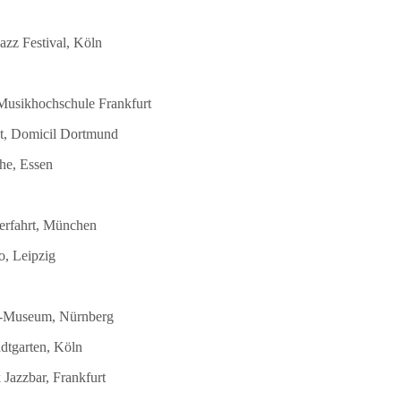
azz Festival, Köln
 Musikhochschule Frankfurt
st, Domicil Dortmund
he, Essen
terfahrt, München
o, Leipzig
DB-Museum, Nürnberg
dtgarten, Köln
Jazzbar, Frankfurt