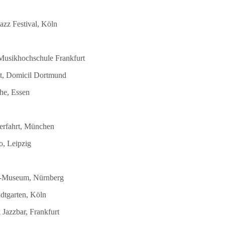
azz Festival, Köln
 Musikhochschule Frankfurt
st, Domicil Dortmund
he, Essen
terfahrt, München
o, Leipzig
DB-Museum, Nürnberg
dtgarten, Köln
Jazzbar, Frankfurt