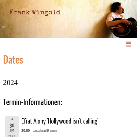
Frank Wingold
Dates
2024
Termin-Informationen:
SA
Efrat Alony 'Hollywood isn't calling'
30
20:00
Jazzahead Bremen
APR
2022