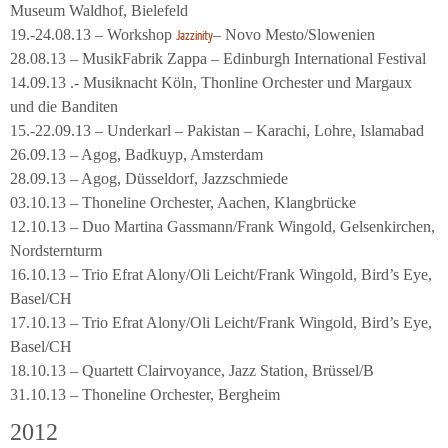
Museum Waldhof, Bielefeld
19.-24.08.13 – Workshop
– Novo Mesto/Slowenien
Jazzinity
28.08.13 – MusikFabrik Zappa – Edinburgh International Festival
14.09.13 .- Musiknacht Köln, Thonline Orchester und Margaux
und die Banditen
15.-22.09.13 – Underkarl – Pakistan – Karachi, Lohre, Islamabad
26.09.13 – Agog, Badkuyp, Amsterdam
28.09.13 – Agog, Düsseldorf, Jazzschmiede
03.10.13 – Thoneline Orchester, Aachen, Klangbrücke
12.10.13 – Duo Martina Gassmann/Frank Wingold, Gelsenkirchen,
Nordsternturm
16.10.13 – Trio Efrat Alony/Oli Leicht/Frank Wingold, Bird’s Eye,
Basel/CH
17.10.13 – Trio Efrat Alony/Oli Leicht/Frank Wingold, Bird’s Eye,
Basel/CH
18.10.13 – Quartett Clairvoyance, Jazz Station, Brüssel/B
31.10.13 – Thoneline Orchester, Bergheim
2012