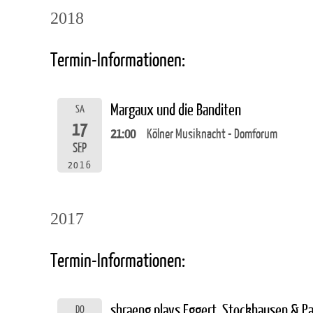
2018
Termin-Informationen:
Margaux und die Banditen
SA
17
21:00
Kölner Musiknacht - Domforum
SEP
2016
2017
Termin-Informationen:
shraeng plays Eggert, Stockhausen & P
DO