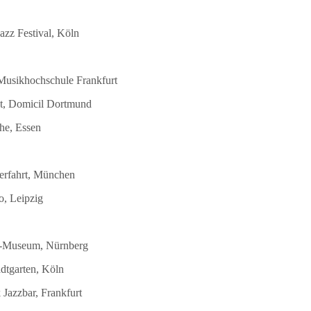
azz Festival, Köln
 Musikhochschule Frankfurt
st, Domicil Dortmund
he, Essen
terfahrt, München
o, Leipzig
DB-Museum, Nürnberg
dtgarten, Köln
Jazzbar, Frankfurt