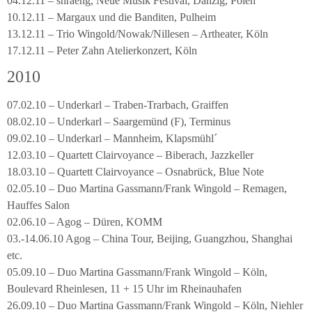
04.12.11 – shraeng, Neue Musik Festival, Danzig, Polen
10.12.11 – Margaux und die Banditen, Pulheim
13.12.11 – Trio Wingold/Nowak/Nillesen – Artheater, Köln
17.12.11 – Peter Zahn Atelierkonzert, Köln
2010
07.02.10 – Underkarl – Traben-Trarbach, Graiffen
08.02.10 – Underkarl – Saargemünd (F), Terminus
09.02.10 – Underkarl – Mannheim, Klapsmühl´
12.03.10 – Quartett Clairvoyance – Biberach, Jazzkeller
18.03.10 – Quartett Clairvoyance – Osnabrück, Blue Note
02.05.10 – Duo Martina Gassmann/Frank Wingold – Remagen,
Hauffes Salon
02.06.10 – Agog – Düren, KOMM
03.-14.06.10 Agog – China Tour, Beijing, Guangzhou, Shanghai
etc.
05.09.10 – Duo Martina Gassmann/Frank Wingold – Köln,
Boulevard Rheinlesen, 11 + 15 Uhr im Rheinauhafen
26.09.10 – Duo Martina Gassmann/Frank Wingold – Köln, Niehler