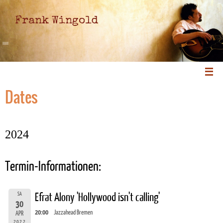
Frank Wingold
Dates
2024
Termin-Informationen:
SA
Efrat Alony 'Hollywood isn't calling'
30
20:00
Jazzahead Bremen
APR
2022