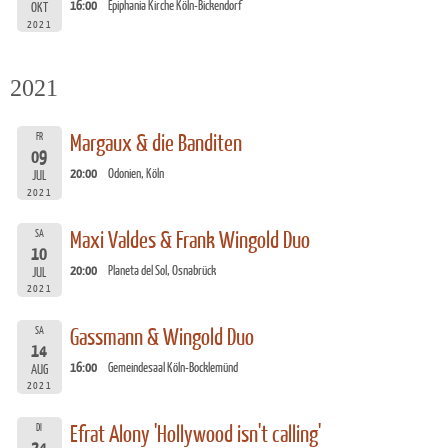
16:00
Epiphania Kirche Köln-Bickendorf
OKT
2021
2021
FR
Margaux & die Banditen
09
20:00
Odonien, Köln
JUL
2021
SA
Maxi Valdes & Frank Wingold Duo
10
20:00
Planeta del Sol, Osnabrück
JUL
2021
SA
Gassmann & Wingold Duo
14
16:00
Gemeindesaal Köln-Bocklemünd
AUG
2021
DI
Efrat Alony 'Hollywood isn't calling'