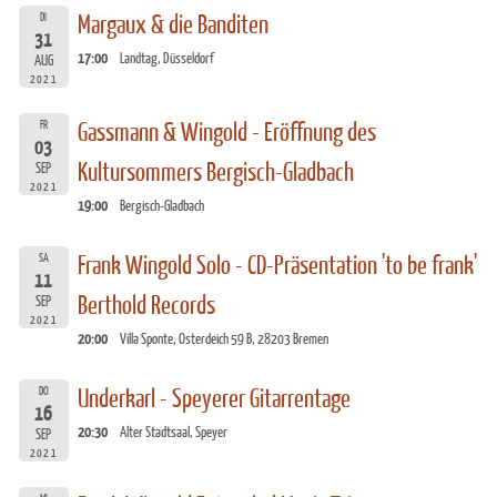
DI
Margaux & die Banditen
31
17:00
Landtag, Düsseldorf
AUG
2021
FR
Gassmann & Wingold - Eröffnung des
03
Kultursommers Bergisch-Gladbach
SEP
2021
19:00
Bergisch-Gladbach
SA
Frank Wingold Solo - CD-Präsentation 'to be frank'
11
Berthold Records
SEP
2021
20:00
Villa Sponte, Osterdeich 59 B, 28203 Bremen
DO
Underkarl - Speyerer Gitarrentage
16
20:30
Alter Stadtsaal, Speyer
SEP
2021