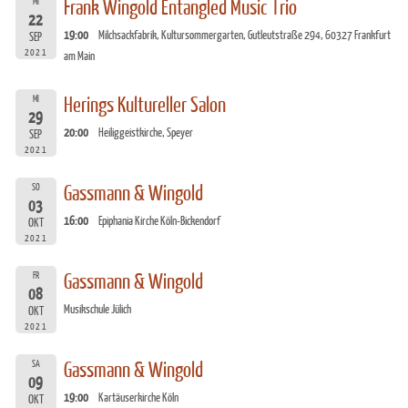
MI
Frank Wingold Entangled Music Trio
22
19:00
Milchsackfabrik, Kultursommergarten, Gutleutstraße 294, 60327 Frankfurt
SEP
2021
am Main
MI
Herings Kultureller Salon
29
20:00
Heiliggeistkirche, Speyer
SEP
2021
SO
Gassmann & Wingold
03
16:00
Epiphania Kirche Köln-Bickendorf
OKT
2021
FR
Gassmann & Wingold
08
Musikschule Jülich
OKT
2021
SA
Gassmann & Wingold
09
19:00
Kartäuserkirche Köln
OKT