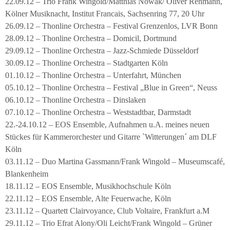
22.09.12 – Trio Frank Wingold/Matthias Nowak/ Oliver Rehmann,
Kölner Musiknacht, Institut Francais, Sachsenring 77, 20 Uhr
26.09.12 – Thonline Orchestra – Festival Grenzenlos, LVR Bonn
28.09.12 – Thonline Orchestra – Domicil, Dortmund
29.09.12 – Thonline Orchestra – Jazz-Schmiede Düsseldorf
30.09.12 – Thonline Orchestra – Stadtgarten Köln
01.10.12 – Thonline Orchestra – Unterfahrt, München
05.10.12 – Thonline Orchestra – Festival „Blue in Green“, Neuss
06.10.12 – Thonline Orchestra – Dinslaken
07.10.12 – Thonline Orchestra – Weststadtbar, Darmstadt
22.-24.10.12 – EOS Ensemble, Aufnahmen u.A. meines neuen
Stückes für Kammerorchester und Gitarre `Witterungen´ am DLF
Köln
03.11.12 – Duo Martina Gassmann/Frank Wingold – Museumscafé,
Blankenheim
18.11.12 – EOS Ensemble, Musikhochschule Köln
22.11.12 – EOS Ensemble, Alte Feuerwache, Köln
23.11.12 – Quartett Clairvoyance, Club Voltaire, Frankfurt a.M
29.11.12 – Trio Efrat Alony/Oli Leicht/Frank Wingold – Grüner