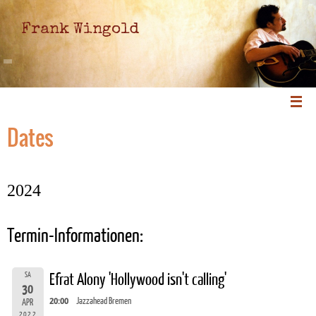
Frank Wingold
Dates
2024
Termin-Informationen:
SA
Efrat Alony 'Hollywood isn't calling'
30
20:00
Jazzahead Bremen
APR
2022