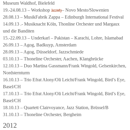
Museum Waldhof, Bielefeld
19.-24.08.13 – Workshop
– Novo Mesto/Slowenien
Jazzinity
28.08.13 – MusikFabrik Zappa – Edinburgh International Festival
14.09.13 .- Musiknacht Köln, Thonline Orchester und Margaux
und die Banditen
15.-22.09.13 – Underkarl – Pakistan – Karachi, Lohre, Islamabad
26.09.13 – Agog, Badkuyp, Amsterdam
28.09.13 – Agog, Düsseldorf, Jazzschmiede
03.10.13 – Thoneline Orchester, Aachen, Klangbrücke
12.10.13 – Duo Martina Gassmann/Frank Wingold, Gelsenkirchen,
Nordsternturm
16.10.13 – Trio Efrat Alony/Oli Leicht/Frank Wingold, Bird’s Eye,
Basel/CH
17.10.13 – Trio Efrat Alony/Oli Leicht/Frank Wingold, Bird’s Eye,
Basel/CH
18.10.13 – Quartett Clairvoyance, Jazz Station, Brüssel/B
31.10.13 – Thoneline Orchester, Bergheim
2012