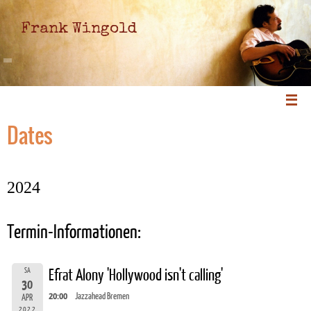
Frank Wingold
Dates
2024
Termin-Informationen:
SA
Efrat Alony 'Hollywood isn't calling'
30
20:00
Jazzahead Bremen
APR
2022