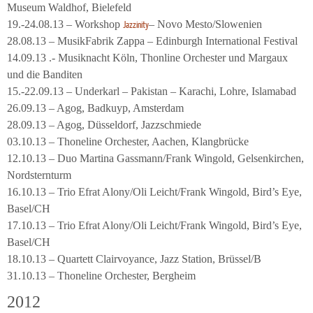
Museum Waldhof, Bielefeld
19.-24.08.13 – Workshop
– Novo Mesto/Slowenien
Jazzinity
28.08.13 – MusikFabrik Zappa – Edinburgh International Festival
14.09.13 .- Musiknacht Köln, Thonline Orchester und Margaux
und die Banditen
15.-22.09.13 – Underkarl – Pakistan – Karachi, Lohre, Islamabad
26.09.13 – Agog, Badkuyp, Amsterdam
28.09.13 – Agog, Düsseldorf, Jazzschmiede
03.10.13 – Thoneline Orchester, Aachen, Klangbrücke
12.10.13 – Duo Martina Gassmann/Frank Wingold, Gelsenkirchen,
Nordsternturm
16.10.13 – Trio Efrat Alony/Oli Leicht/Frank Wingold, Bird’s Eye,
Basel/CH
17.10.13 – Trio Efrat Alony/Oli Leicht/Frank Wingold, Bird’s Eye,
Basel/CH
18.10.13 – Quartett Clairvoyance, Jazz Station, Brüssel/B
31.10.13 – Thoneline Orchester, Bergheim
2012